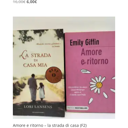
Il
Il
16,00
€
6,00
€
prezzo
prezzo
originale
attuale
era:
è:
16,00€.
6,00€.
Amore e ritorno – la strada di casa (F2)