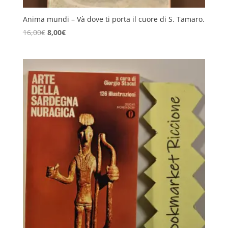
Anima mundi – Và dove ti porta il cuore di S. Tamaro.
Il
Il
16,00
€
8,00
€
prezzo
prezzo
originale
attuale
era:
è:
16,00€.
8,00€.