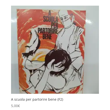
A scuola per partorire bene (F2)
5,00
€