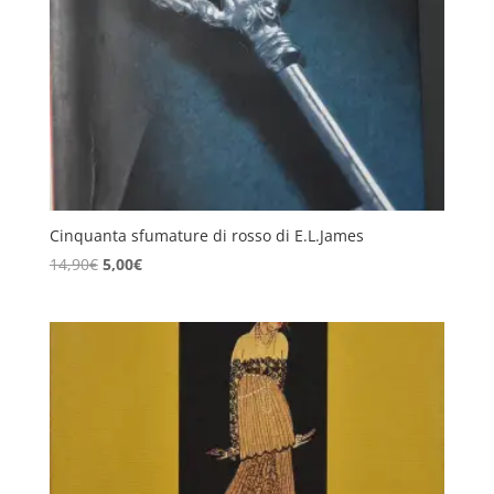
Cinquanta sfumature di rosso di E.L.James
Il
Il
14,90
€
5,00
€
prezzo
prezzo
originale
attuale
era:
è:
14,90€.
5,00€.