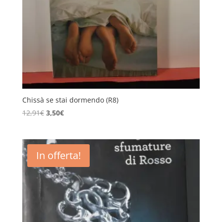
Chissà se stai dormendo (R8)
Il
Il
12,91
€
3,50
€
prezzo
prezzo
originale
attuale
era:
è:
In offerta!
12,91€.
3,50€.