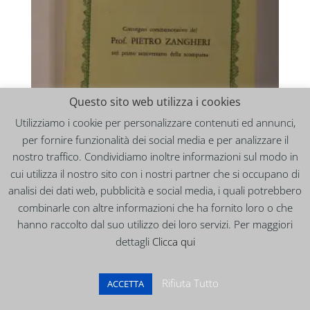
Questo sito web utilizza i cookies
Utilizziamo i cookie per personalizzare contenuti ed annunci,
per fornire funzionalità dei social media e per analizzare il
nostro traffico. Condividiamo inoltre informazioni sul modo in
cui utilizza il nostro sito con i nostri partner che si occupano di
analisi dei dati web, pubblicità e social media, i quali potrebbero
Convegno commemorativo del prof. Pietro Zangheri
combinarle con altre informazioni che ha fornito loro o che
ATTI (F2)
hanno raccolto dal suo utilizzo dei loro servizi. Per maggiori
8,00
€
dettagli
Clicca qui
1
2
3
4
…
7
8
9
→
Rifiuta Tutto
ACCETTA
Cerca:
Cerca