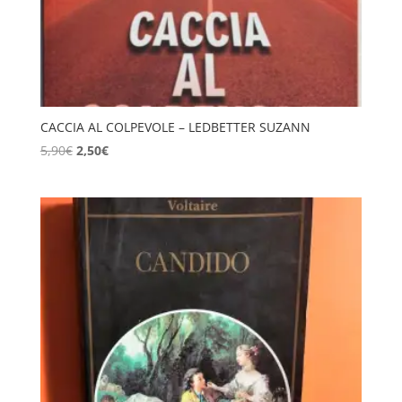
CACCIA AL COLPEVOLE – LEDBETTER SUZANN
Il
Il
5,90
€
2,50
€
prezzo
prezzo
originale
attuale
era:
è:
5,90€.
2,50€.