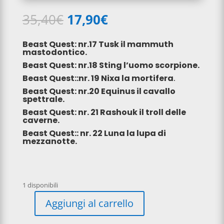
Il
Il
35,40
€
17,90
€
prezzo
prezzo
originale
attuale
Beast Quest: nr.17 Tusk il mammuth
era:
è:
mastodontico.
35,40€.
17,90€.
Beast Quest: nr.18 Sting l’uomo scorpione.
Beast Quest::nr. 19 Nixa la mortifera
.
Beast Quest: nr.
20 Equinus il cavallo
spettrale.
Beast Quest: nr. 21 Rashouk il troll delle
caverne.
Beast Quest:: nr. 22 Luna la lupa di
mezzanotte.
1 disponibili
A
Aggiungi al carrello
l
6
t
Beast