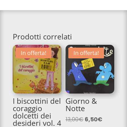
Prodotti correlati
In offerta!
In offerta!
I biscottini del
Giorno &
coraggio
Notte
dolcetti dei
Il
Il
13,00
€
6,50
€
desideri vol. 4
prezzo
prezzo