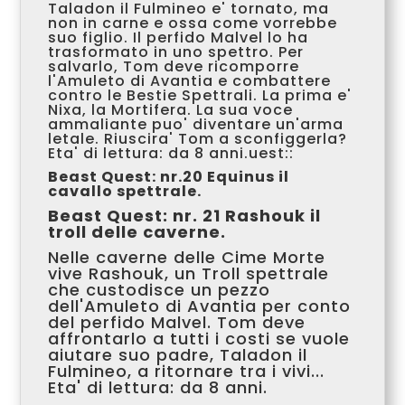
Taladon il Fulmineo e' tornato, ma
non in carne e ossa come vorrebbe
suo figlio. Il perfido Malvel lo ha
trasformato in uno spettro. Per
salvarlo, Tom deve ricomporre
l'Amuleto di Avantia e combattere
contro le Bestie Spettrali. La prima e'
Nixa, la Mortifera. La sua voce
ammaliante puo' diventare un'arma
letale. Riuscira' Tom a sconfiggerla?
Eta' di lettura: da 8 anni.
uest::
Beast Quest: nr.
20 Equinus il
cavallo spettrale.
Beast Quest: nr. 21 Rashouk il
troll delle caverne.
Nelle caverne delle Cime Morte
vive Rashouk, un Troll spettrale
che custodisce un pezzo
dell'Amuleto di Avantia per conto
del perfido Malvel. Tom deve
affrontarlo a tutti i costi se vuole
aiutare suo padre, Taladon il
Fulmineo, a ritornare tra i vivi...
Eta' di lettura: da 8 anni.