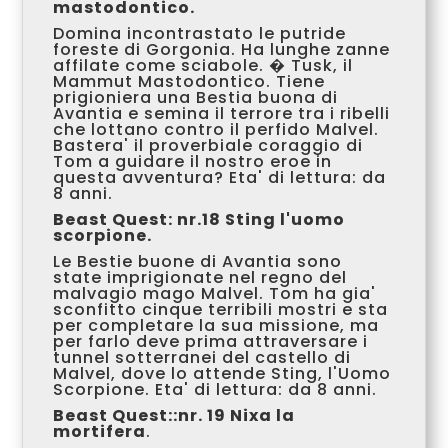
mastodontico.
Domina incontrastato le putride
foreste di Gorgonia. Ha lunghe zanne
affilate come sciabole. � Tusk, il
Mammut Mastodontico. Tiene
prigioniera una Bestia buona di
Avantia e semina il terrore tra i ribelli
che lottano contro il perfido Malvel.
Bastera' il proverbiale coraggio di
Tom a guidare il nostro eroe in
questa avventura? Eta' di lettura: da
8 anni.
Beast Quest: nr.18 Sting l'uomo
scorpione.
Le Bestie buone di Avantia sono
state imprigionate nel regno del
malvagio mago Malvel. Tom ha gia'
sconfitto cinque terribili mostri e sta
per completare la sua missione, ma
per farlo deve prima attraversare i
tunnel sotterranei del castello di
Malvel, dove lo attende Sting, l'Uomo
Scorpione. Eta' di lettura: da 8 anni.
Beast Quest::nr. 19 Nixa la
mortifera
.