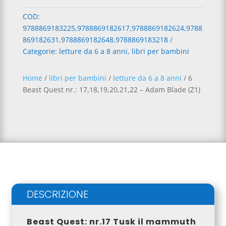
e
Quest
COD:
r
nr.:
9788869183225,9788869182617,9788869182624,9788
n
17,18,19,20,21,22
869182631,9788869182648,9788869183218
a
-
Categorie:
letture da 6 a 8 anni
,
libri per bambini
t
Adam
i
Blade
v
(Z1)
Home
/
libri per bambini
/
letture da 6 a 8 anni
/ 6
e
quantità
Beast Quest nr.: 17,18,19,20,21,22 – Adam Blade (Z1)
:
DESCRIZIONE
Beast Quest: nr.17 Tusk il mammuth