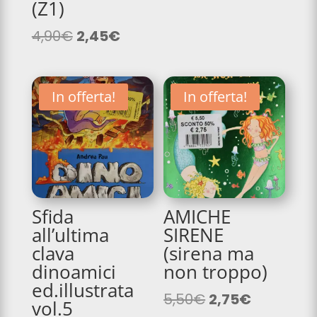
(Z1)
originale
attuale
Il
Il
era:
è:
4,90
€
2,45
€
prezzo
prezzo
13,00€.
6,50€.
originale
attuale
era:
è:
In offerta!
In offerta!
4,90€.
2,45€.
Sfida
AMICHE
all’ultima
SIRENE
clava
(sirena ma
dinoamici
non troppo)
ed.illustrata
Il
Il
5,50
€
2,75
€
vol.5
prezzo
prezzo