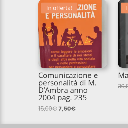
In offerta!
Comunicazione e
Ma
personalità di M.
30,
D’Ambra anno
2004 pag. 235
Il
Il
15,00
€
7,50
€
prezzo
prezzo
originale
attuale