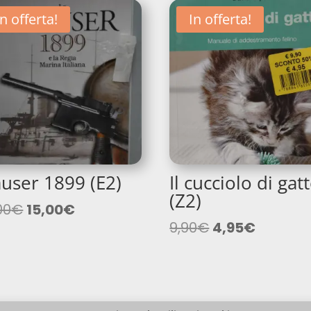
In offerta!
In offerta!
user 1899 (E2)
Il cucciolo di gatt
(Z2)
Il
Il
00
€
15,00
€
prezzo
prezzo
Il
Il
9,90
€
4,95
€
originale
attuale
prezzo
prezzo
era:
è:
originale
attuale
30,00€.
15,00€.
era:
è:
9,90€.
4,95€.