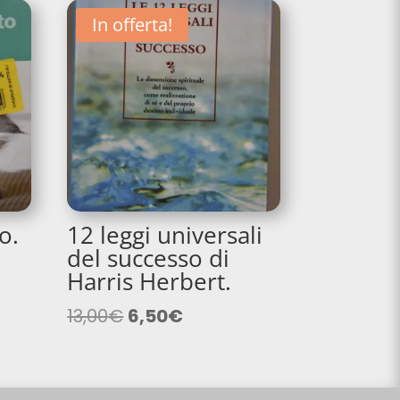
In offerta!
o.
12 leggi universali
del successo di
Harris Herbert.
Il
Il
13,00
€
6,50
€
prezzo
prezzo
originale
attuale
era:
è: