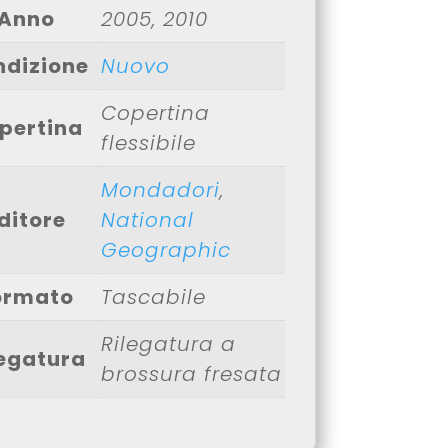
Anno
2005, 2010
ndizione
Nuovo
Copertina
pertina
flessibile
Mondadori
,
ditore
National
Geographic
ormato
Tascabile
Rilegatura a
legatura
brossura fresata