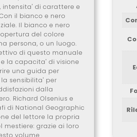
 intensita' di carattere e
Con il bianco e nero
Co
ziale. Il bianco e nero
copertura del colore
Co
una persona, o un luogo.
iettivo di questo manuale
 e la capacita' di visione
E
rire una guida per
la sensibilita' per
disfazioni dalla
F
ero. Richard Olsenius e
afi di National Geographic
Ri
ne del lettore la propria
l mestiere: grazie ai loro
uesto volume