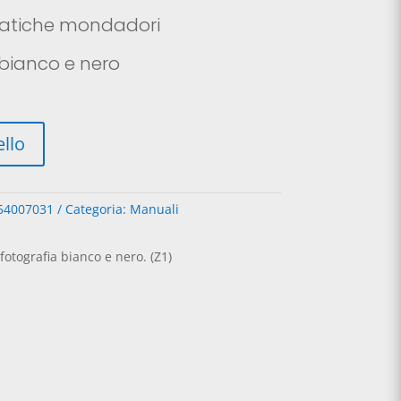
e
tuale
ratiche mondadori
0,50€.
 bianco e nero
A
ello
l
t
e
54007031
Categoria:
Manuali
r
n
a
 fotografia bianco e nero. (Z1)
t
i
v
e
: