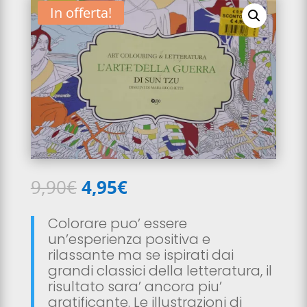
In offerta!
Il
Il
9,90
€
4,95
€
prezzo
prezzo
originale
attuale
Colorare puo’ essere
era:
è:
un’esperienza positiva e
9,90€.
4,95€.
rilassante ma se ispirati dai
grandi classici della letteratura, il
risultato sara’ ancora piu’
gratificante. Le illustrazioni di