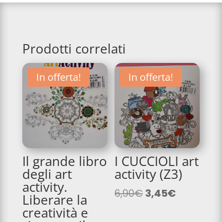
Prodotti correlati
In offerta!
In offerta!
Il grande libro
I CUCCIOLI art
degli art
activity (Z3)
activity.
Il
Il
6,90
€
3,45
€
Liberare la
prezzo
prezzo
creatività e
originale
attuale