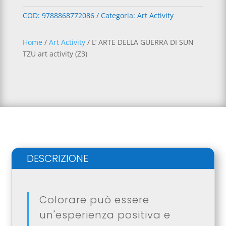
e
DELLA
COD:
9788868772086
Categoria:
Art Activity
r
GUERRA
n
DI
a
SUN
Home
/
Art Activity
/ L’ ARTE DELLA GUERRA DI SUN
t
TZU
TZU art activity (Z3)
i
art
v
activity
e
(Z3)
:
quantità
DESCRIZIONE
Colorare può essere
un'esperienza positiva e