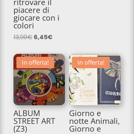
ritrovare il
era:
è:
piacere di
6,90€.
3,45€.
giocare con i
colori
Il
Il
13,90
€
6,45
€
prezzo
prezzo
originale
attuale
era:
è:
In offerta!
In offerta!
13,90€.
6,45€.
ALBUM
Giorno e
STREET ART
notte Animali,
(Z3)
Giorno e