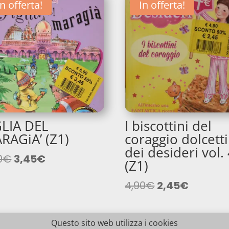
In offerta!
In offerta!
GLIA DEL
I biscottini del
RAGiA’ (Z1)
coraggio dolcetti
dei desideri vol.
Il
Il
0
€
3,45
€
(Z1)
prezzo
prezzo
originale
attuale
Il
Il
4,90
€
2,45
€
era:
è:
prezzo
prezzo
6,90€.
3,45€.
originale
attuale
Questo sito web utilizza i cookies
era:
è: