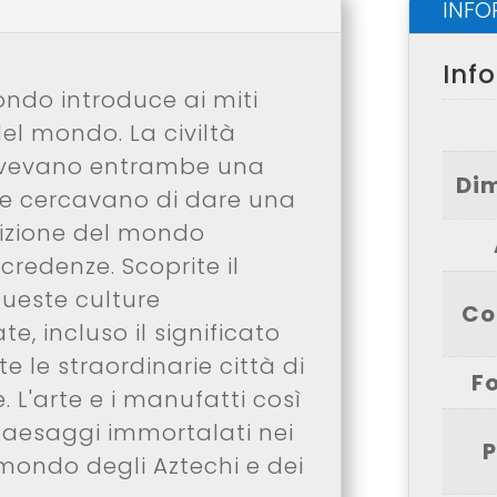
INFO
Inf
ondo introduce ai miti
del mondo. La civiltà
avevano entrambe una
Di
che cercavano di dare una
nizione del mondo
 credenze. Scoprite il
queste culture
Co
te, incluso il significato
ate le straordinarie città di
F
 L'arte e i manufatti così
paesaggi immortalati nei
P
 mondo degli Aztechi e dei