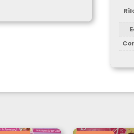
Ri
E
Co