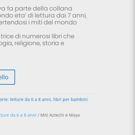
e
uale
ya fa parte della collana
do eta’ di lettura dai 7 anni,
0€.
ertendosi i miti del mondo
trice di numerosi libri che
gia, religione, storia e
A
ello
l
t
e
orie:
letture da 6 a 8 anni
,
libri per bambini
r
n
a
tture da 6 a 8 anni
/ Miti Aztechi e Maya
t
i