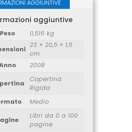
RMAZIONI AGGIUNTIVE
ormazioni aggiuntive
Peso
0,516 kg
23 × 20,5 × 1,5
mensioni
cm
Anno
2008
Copertina
pertina
Rigida
ormato
Medio
Libri da 0 a 100
agine
pagine