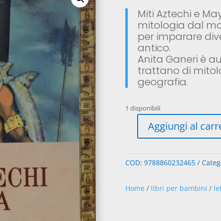
original
att
Miti Aztechi e Ma
era:
è:
mitologia dal mon
14,00€.
7,0
per imparare div
antico.
Anita Ganeri è au
trattano di mitolo
geografia.
1 disponibili
Aggiungi al carr
Miti
Aztechi
e
COD:
9788860232465
Categ
Maya
quantità
Home
/
libri per bambini
/
le