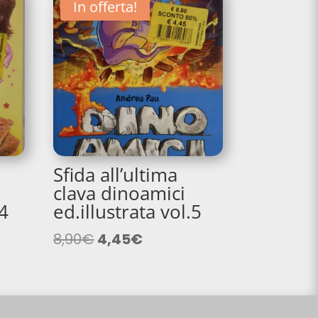
In offerta!
Sfida all’ultima
clava dinoamici
 4
ed.illustrata vol.5
Il
Il
8,90
€
4,45
€
prezzo
prezzo
originale
attuale
era:
è:
8,90€.
4,45€.