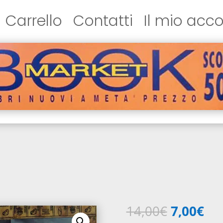
Carrello
Contatti
Il mio acc
Il
Il
14,00
€
7,00
€
prezzo
pr