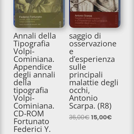
Annali della
saggio di
Tipografia
osservazione
Volpi-
e
Cominiana.
d’esperienza
Appendice
sulle
degli annali
principali
della
malattie degli
tipografia
occhi,
Volpi-
Antonio
Cominiana.
Scarpa. (R8)
CD-ROM
Il
Il
36,00
€
15,00
€
Fortunato
prezzo
prezzo
Federici Y.
originale
attuale