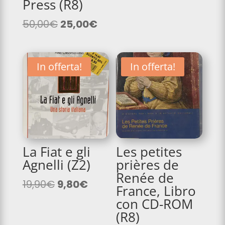
Press (R8)
era:
è:
Il
Il
36,00€.
15,00€.
50,00
€
25,00
€
prezzo
prezzo
originale
attuale
era:
è:
In offerta!
In offerta!
50,00€.
25,00€.
La Fiat e gli
Les petites
Agnelli (Z2)
prières de
Renée de
Il
Il
19,90
€
9,80
€
France, Libro
prezzo
prezzo
con CD-ROM
originale
attuale
(R8)
era:
è: