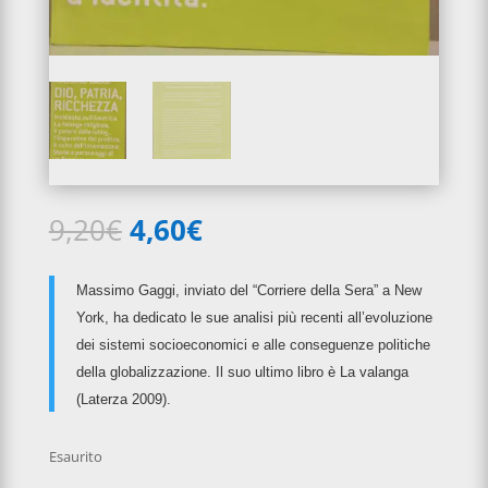
Il
Il
9,20
€
4,60
€
prezzo
prezzo
originale
attuale
Massimo Gaggi, inviato del “Corriere della Sera” a New
era:
è:
York, ha dedicato le sue analisi più recenti all’evoluzione
9,20€.
4,60€.
dei sistemi socioeconomici e alle conseguenze politiche
della globalizzazione. Il suo ultimo libro è La valanga
(Laterza 2009).
Esaurito