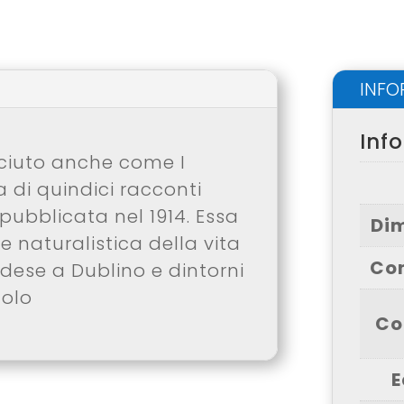
INFO
Inf
sciuto anche come I
a di quindici racconti
pubblicata nel 1914.
Essa
Di
 naturalistica della vita
Co
ndese a Dublino e dintorni
colo
Co
E