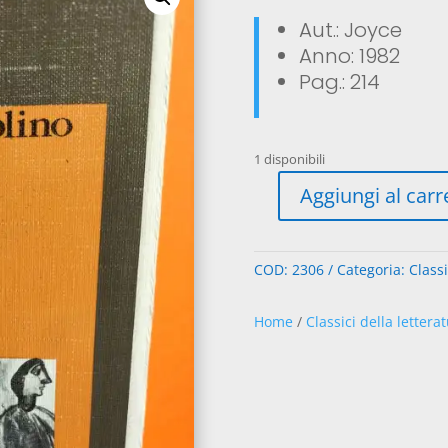
Aut.: Joyce
Anno: 1982
Pag.: 214
1 disponibili
Aggiungi al carr
Gente
di
Dublino
COD:
2306
Categoria:
Classi
(E5)
quantità
Home
/
Classici della lettera