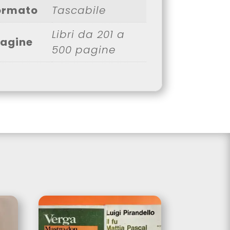
ormato
Tascabile
Libri da 201 a
agine
500 pagine