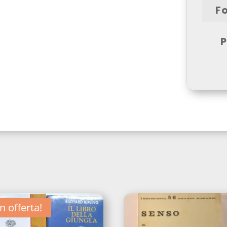
F
P
In offerta!