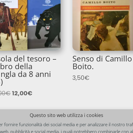
sola del tesoro –
Senso di Camillo
libro della
Boito.
ungla da 8 anni
3,50
€
)
Il
Il
00
€
12,00
€
prezzo
prezzo
originale
attuale
Questo sito web utilizza i cookies
era:
è:
24,00€.
12,00€.
fornire funzionalità dei social media e per analizzare il nostro traf
ti web, pubblicità e social media, i quali potrebbero combinarle con 