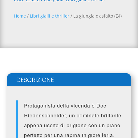
r
(E4)
n
quantità
a
Home
/
Libri gialli e thriller
/ La giungla d’asfalto (E4)
t
i
v
e
:
DESCRIZIONE
Protagonista della vicenda è Doc
Riedenschneider, un criminale brillante
appena uscito di prigione con un piano
perfetto per una rapina in gioielleria.