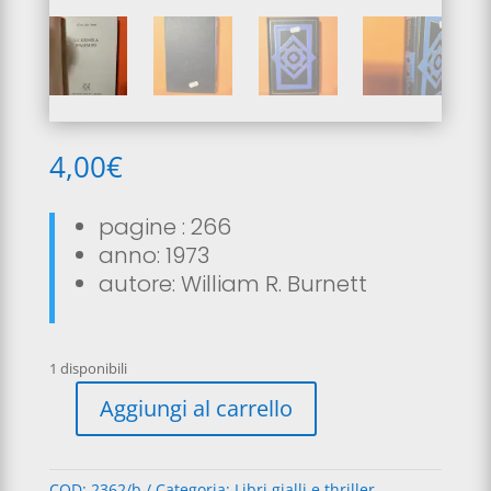
4,00
€
pagine : 266
anno: 1973
autore: William R. Burnett
1 disponibili
A
Aggiungi al carrello
l
La
t
giungla
e
d’asfalto
COD:
2362/b
Categoria:
Libri gialli e thriller