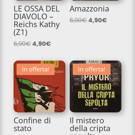
LE OSSA DEL
Amazzonia
DIAVOLO –
Il
Il
6,90
€
4,90
€
Reichs Kathy
prezzo
prezzo
(Z1)
originale
attuale
Il
Il
era:
è:
6,90
€
4,90
€
prezzo
prezzo
6,90€.
4,90€.
originale
attuale
era:
è:
In offerta!
In offerta!
6,90€.
4,90€.
Confine di
Il mistero
stato
della cripta