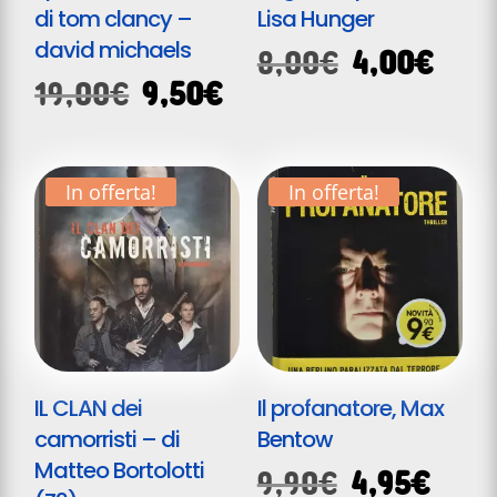
di tom clancy –
Lisa Hunger
david michaels
Il
Il
8,00
€
4,00
€
Il
Il
19,00
€
9,50
€
prezzo
prez
prezzo
prezzo
originale
attu
originale
attuale
era:
è:
era:
è:
8,00€.
4,00
In offerta!
In offerta!
19,00€.
9,50€.
IL CLAN dei
Il profanatore, Max
camorristi – di
Bentow
Matteo Bortolotti
Il
Il
9,90
€
4,95
€