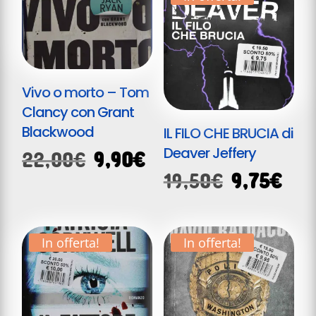
10,00€.
Vivo o morto – Tom
Clancy con Grant
Blackwood
IL FILO CHE BRUCIA di
Deaver Jeffery
Il
Il
22,00
€
9,90
€
prezzo
prezzo
Il
Il
19,50
€
9,75
€
originale
attuale
prezzo
pre
era:
è:
originale
att
22,00€.
9,90€.
era:
è:
In offerta!
In offerta!
19,50€.
9,7