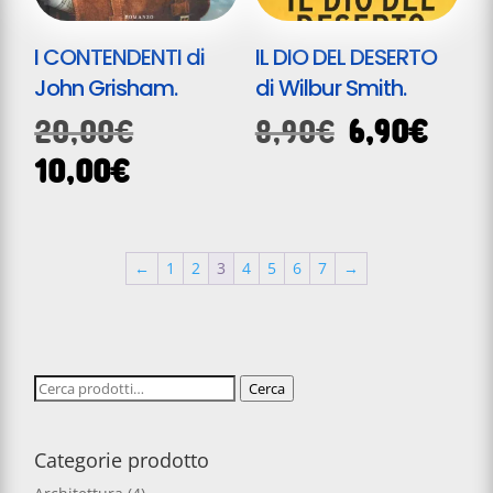
I CONTENDENTI di
IL DIO DEL DESERTO
John Grisham.
di Wilbur Smith.
Il
Il
Il
20,00
€
8,90
€
6,90
€
prezzo
prezzo
prez
Il
10,00
€
originale
originale
attu
prezzo
era:
era:
è:
attuale
20,00€.
8,90€.
6,90
è:
←
1
2
3
4
5
6
7
→
10,00€.
Cerca:
Cerca
Categorie prodotto