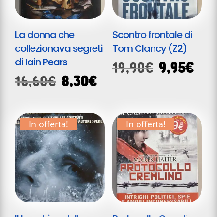
La donna che
Scontro frontale di
collezionava segreti
Tom Clancy (Z2)
di Iain Pears
Il
Il
19,90
€
9,95
€
Il
Il
16,60
€
8,30
€
prezzo
pre
prezzo
prezzo
originale
att
originale
attuale
era:
è:
era:
è:
19,90€.
9,9
In offerta!
In offerta!
16,60€.
8,30€.