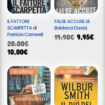
IL FATTORE
FALSE ACCUSE di
SCARPETTA di
Baldacci David.
Patricia Cornwell.
Il
Il
19,90
€
9,95
€
Il
20,00
€
prezzo
pre
prezzo
originale
att
Il
10,00
€
originale
era:
è:
prezzo
era:
19,90€.
9,9
attuale
20,00€.
In offerta!
In offerta!
è:
10,00€.