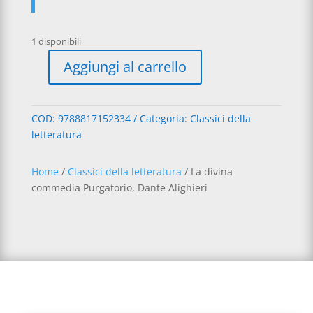
1 disponibili
A
Aggiungi al carrello
l
La
t
divina
e
commedia
COD:
9788817152334
Categoria:
Classici della
r
Purgatorio,
letteratura
n
Dante
a
Alighieri
t
quantità
Home
/
Classici della letteratura
/ La divina
i
commedia Purgatorio, Dante Alighieri
v
e
: